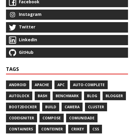
Facebook
Instagram
Twitter
LinkedIn
GitHub
TAGS
ANDROID
APACHE
APC
AUTO-COMPLETE
AUTOLOCK
BASH
BENCHMARK
BLOG
BLOGGER
BOOT2DOCKER
BUILD
CAMERA
CLUSTER
CODEIGNITER
COMPOSE
COMUNIDADE
CONTAINERS
CONTEINER
CRIKEY
CSS