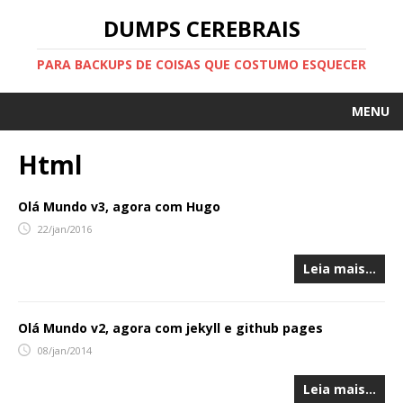
DUMPS CEREBRAIS
PARA BACKUPS DE COISAS QUE COSTUMO ESQUECER
MENU
HOME
Html
SOBRE
Olá Mundo v3, agora com Hugo
SITE PESSOAL
22/jan/2016
FEED
Leia mais…
Olá Mundo v2, agora com jekyll e github pages
08/jan/2014
Leia mais…