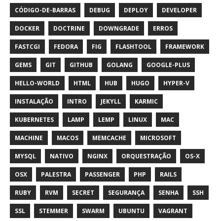
CÓDIGO-DE-BARRAS
DEBUG
DEPLOY
DEVELOPER
DOCKER
DOCTRINE
DOWNGRADE
ERROS
FASTCGI
FEDORA
FIG
FLASHTOOL
FRAMEWORK
GEMS
GIT
GITHUB
GOLANG
GOOGLE-PLUS
HELLO-WORLD
HTML
HUB
HUGO
HYPER-V
INSTALAÇÃO
INTRO
JEKYLL
KARMIC
KUBERNETES
LAMP
LEMP
LINUX
MAC
MACHINE
MACOS
MEMCACHE
MICROSOFT
MYSQL
NATIVO
NGINX
ORQUESTRAÇÃO
OS-X
OSX
PALESTRA
PASSENGER
PHP
RAILS
RUBY
RVM
SECRET
SEGURANÇA
SENHA
SSH
SSL
STEMMER
SWARM
UBUNTU
VAGRANT