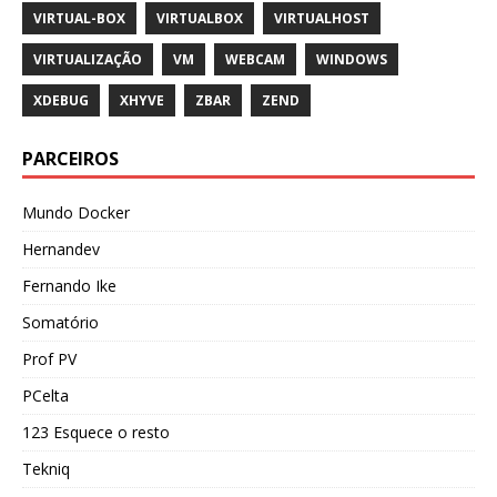
VIRTUAL-BOX
VIRTUALBOX
VIRTUALHOST
VIRTUALIZAÇÃO
VM
WEBCAM
WINDOWS
XDEBUG
XHYVE
ZBAR
ZEND
PARCEIROS
Mundo Docker
Hernandev
Fernando Ike
Somatório
Prof PV
PCelta
123 Esquece o resto
Tekniq