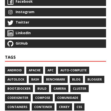
Facebook
Instagram
Twitter
LinkedIn
GitHub
TAGS
ANDROID
APACHE
APC
AUTO-COMPLETE
AUTOLOCK
BASH
BENCHMARK
BLOG
BLOGGER
BOOT2DOCKER
BUILD
CAMERA
CLUSTER
CODEIGNITER
COMPOSE
COMUNIDADE
CONTAINERS
CONTEINER
CRIKEY
CSS