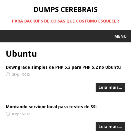
DUMPS CEREBRAIS
PARA BACKUPS DE COISAS QUE COSTUMO ESQUECER
MENU
HOME
Ubuntu
SOBRE
Downgrade simples de PHP 5.3 para PHP 5.2 no Ubuntu
SITE PESSOAL
28/jan/2012
FEED
Leia mais…
Montando servidor local para testes de SSL
08/jan/2012
Leia mais…