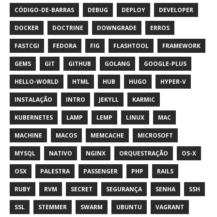
CÓDIGO-DE-BARRAS
DEBUG
DEPLOY
DEVELOPER
DOCKER
DOCTRINE
DOWNGRADE
ERROS
FASTCGI
FEDORA
FIG
FLASHTOOL
FRAMEWORK
GEMS
GIT
GITHUB
GOLANG
GOOGLE-PLUS
HELLO-WORLD
HTML
HUB
HUGO
HYPER-V
INSTALAÇÃO
INTRO
JEKYLL
KARMIC
KUBERNETES
LAMP
LEMP
LINUX
MAC
MACHINE
MACOS
MEMCACHE
MICROSOFT
MYSQL
NATIVO
NGINX
ORQUESTRAÇÃO
OS-X
OSX
PALESTRA
PASSENGER
PHP
RAILS
RUBY
RVM
SECRET
SEGURANÇA
SENHA
SSH
SSL
STEMMER
SWARM
UBUNTU
VAGRANT