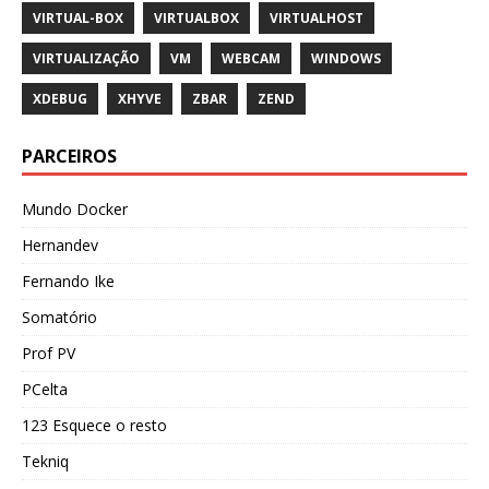
VIRTUAL-BOX
VIRTUALBOX
VIRTUALHOST
VIRTUALIZAÇÃO
VM
WEBCAM
WINDOWS
XDEBUG
XHYVE
ZBAR
ZEND
PARCEIROS
Mundo Docker
Hernandev
Fernando Ike
Somatório
Prof PV
PCelta
123 Esquece o resto
Tekniq