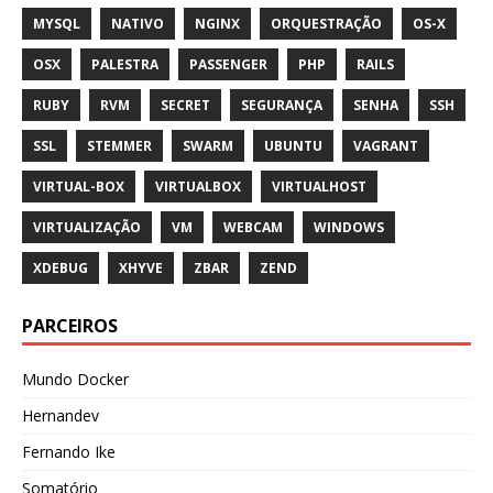
MYSQL
NATIVO
NGINX
ORQUESTRAÇÃO
OS-X
OSX
PALESTRA
PASSENGER
PHP
RAILS
RUBY
RVM
SECRET
SEGURANÇA
SENHA
SSH
SSL
STEMMER
SWARM
UBUNTU
VAGRANT
VIRTUAL-BOX
VIRTUALBOX
VIRTUALHOST
VIRTUALIZAÇÃO
VM
WEBCAM
WINDOWS
XDEBUG
XHYVE
ZBAR
ZEND
PARCEIROS
Mundo Docker
Hernandev
Fernando Ike
Somatório