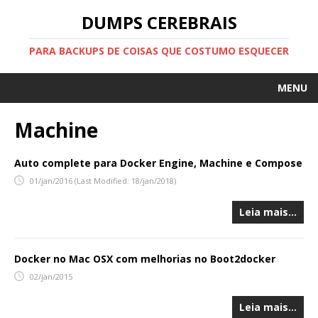
DUMPS CEREBRAIS
PARA BACKUPS DE COISAS QUE COSTUMO ESQUECER
MENU
HOME
Machine
SOBRE
Auto complete para Docker Engine, Machine e Compose
SITE PESSOAL
01/jan/2016
(Last Modified: 18/jan/2018)
FEED
Leia mais…
Docker no Mac OSX com melhorias no Boot2docker
02/jan/2015
Leia mais…