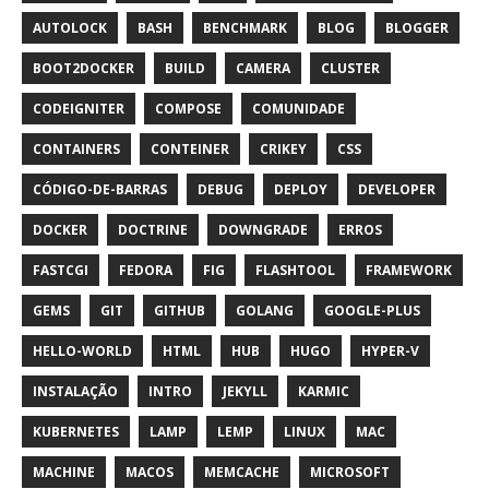
AUTOLOCK
BASH
BENCHMARK
BLOG
BLOGGER
BOOT2DOCKER
BUILD
CAMERA
CLUSTER
CODEIGNITER
COMPOSE
COMUNIDADE
CONTAINERS
CONTEINER
CRIKEY
CSS
CÓDIGO-DE-BARRAS
DEBUG
DEPLOY
DEVELOPER
DOCKER
DOCTRINE
DOWNGRADE
ERROS
FASTCGI
FEDORA
FIG
FLASHTOOL
FRAMEWORK
GEMS
GIT
GITHUB
GOLANG
GOOGLE-PLUS
HELLO-WORLD
HTML
HUB
HUGO
HYPER-V
INSTALAÇÃO
INTRO
JEKYLL
KARMIC
KUBERNETES
LAMP
LEMP
LINUX
MAC
MACHINE
MACOS
MEMCACHE
MICROSOFT