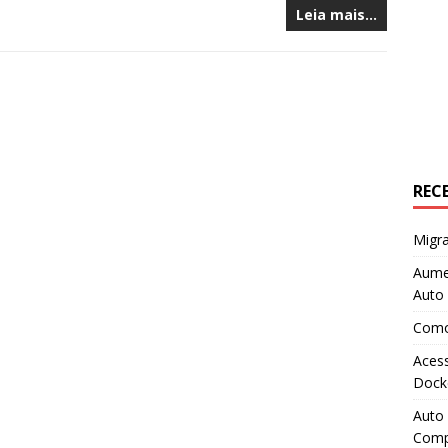
Leia mais…
REC
Migr
Aume
Auto
Como 
Aces
Dock
Auto 
Com