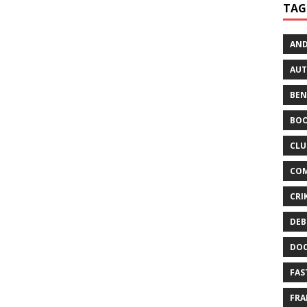
TAG
AND
AUT
BE
BO
CLU
CO
CRI
DEB
DOC
FAS
FR