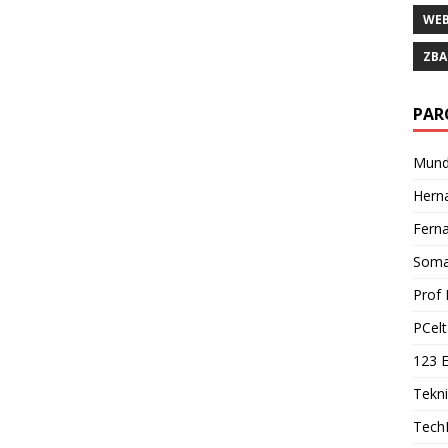
WE
ZBA
PAR
Mund
Hern
Fern
Soma
Prof 
PCelt
123 E
Tekn
TechF