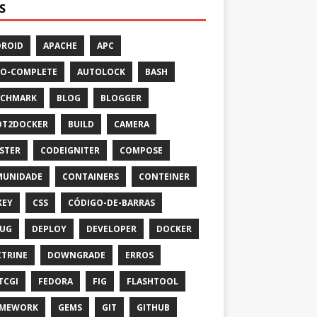
S
ROID
APACHE
APC
O-COMPLETE
AUTOLOCK
BASH
NCHMARK
BLOG
BLOGGER
OT2DOCKER
BUILD
CAMERA
STER
CODEIGNITER
COMPOSE
MUNIDADE
CONTAINERS
CONTEINER
KEY
CSS
CÓDIGO-DE-BARRAS
UG
DEPLOY
DEVELOPER
DOCKER
TRINE
DOWNGRADE
ERROS
TCGI
FEDORA
FIG
FLASHTOOL
AMEWORK
GEMS
GIT
GITHUB