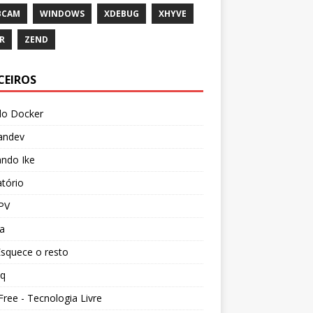
BCAM
WINDOWS
XDEBUG
XHYVE
R
ZEND
CEIROS
o Docker
andev
ando Ike
tório
PV
a
squece o resto
iq
ree - Tecnologia Livre