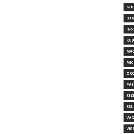
GO
HT
INS
KUB
MA
MIC
OR
PAS
SEC
SSL
VA
VIR