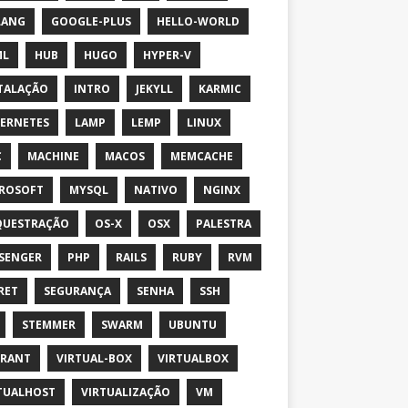
LANG
GOOGLE-PLUS
HELLO-WORLD
ML
HUB
HUGO
HYPER-V
TALAÇÃO
INTRO
JEKYLL
KARMIC
ERNETES
LAMP
LEMP
LINUX
C
MACHINE
MACOS
MEMCACHE
ROSOFT
MYSQL
NATIVO
NGINX
QUESTRAÇÃO
OS-X
OSX
PALESTRA
SENGER
PHP
RAILS
RUBY
RVM
RET
SEGURANÇA
SENHA
SSH
STEMMER
SWARM
UBUNTU
GRANT
VIRTUAL-BOX
VIRTUALBOX
TUALHOST
VIRTUALIZAÇÃO
VM