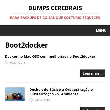
DUMPS CEREBRAIS
PARA BACKUPS DE COISAS QUE COSTUMO ESQUECER
MENU
HOME
Boot2docker
SOBRE
Docker no Mac OSX com melhorias no Boot2docker
SITE PESSOAL
02/jan/2015
FEED
Leia mais…
Docker, do Básico a Orquestração e
Clusterização - 5. Ambiente
24/jan/2015