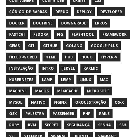
CONTAINERS
CONTEINER
CRIKEY
CSS
CÓDIGO-DE-BARRAS
DEBUG
DEPLOY
DEVELOPER
DOCKER
DOCTRINE
DOWNGRADE
ERROS
FASTCGI
FEDORA
FIG
FLASHTOOL
FRAMEWORK
GEMS
GIT
GITHUB
GOLANG
GOOGLE-PLUS
HELLO-WORLD
HTML
HUB
HUGO
HYPER-V
INSTALAÇÃO
INTRO
JEKYLL
KARMIC
KUBERNETES
LAMP
LEMP
LINUX
MAC
MACHINE
MACOS
MEMCACHE
MICROSOFT
MYSQL
NATIVO
NGINX
ORQUESTRAÇÃO
OS-X
OSX
PALESTRA
PASSENGER
PHP
RAILS
RUBY
RVM
SECRET
SEGURANÇA
SENHA
SSH
SSL
STEMMER
SWARM
UBUNTU
VAGRANT