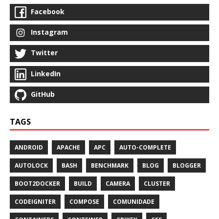
Facebook
Instagram
Twitter
LinkedIn
GitHub
TAGS
ANDROID
APACHE
APC
AUTO-COMPLETE
AUTOLOCK
BASH
BENCHMARK
BLOG
BLOGGER
BOOT2DOCKER
BUILD
CAMERA
CLUSTER
CODEIGNITER
COMPOSE
COMUNIDADE