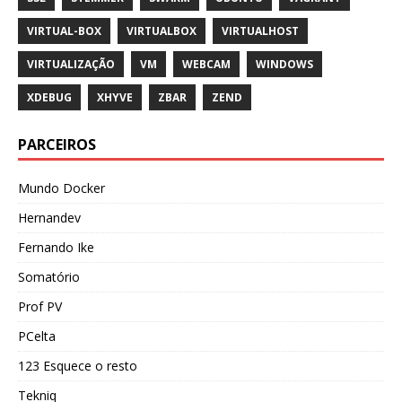
VIRTUAL-BOX
VIRTUALBOX
VIRTUALHOST
VIRTUALIZAÇÃO
VM
WEBCAM
WINDOWS
XDEBUG
XHYVE
ZBAR
ZEND
PARCEIROS
Mundo Docker
Hernandev
Fernando Ike
Somatório
Prof PV
PCelta
123 Esquece o resto
Tekniq